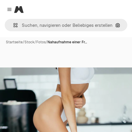
Magnific
Close menu
Nach B
Startseite
/
Stock
/
Fotos
/
Nahaufnahme einer Fr…