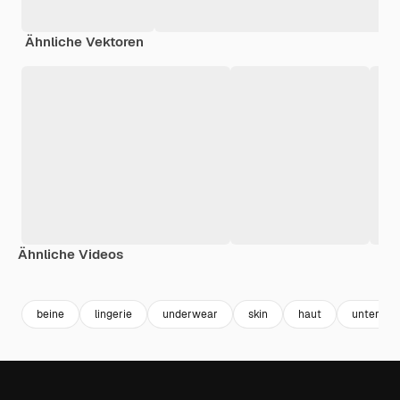
Ähnliche Vektoren
Ähnliche Videos
Premium
Premium
Premium
Premium
beine
lingerie
underwear
skin
haut
unterwä