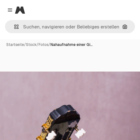
Magnific
Close menu
Nach B
Startseite
/
Stock
/
Fotos
/
Nahaufnahme einer Gi…