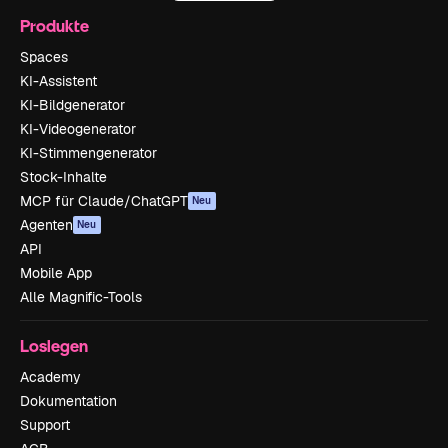
Produkte
Spaces
KI-Assistent
KI-Bildgenerator
KI-Videogenerator
KI-Stimmengenerator
Stock-Inhalte
MCP für Claude/ChatGPT
Neu
Agenten
Neu
API
Mobile App
Alle Magnific-Tools
Loslegen
Academy
Dokumentation
Support