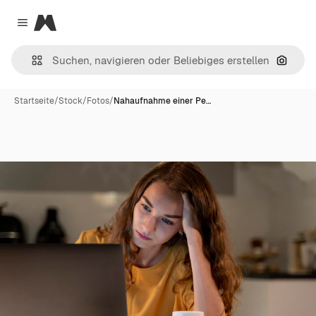
Magnific
Close menu
Nach B
Startseite
/
Stock
/
Fotos
/
Nahaufnahme einer Pe…