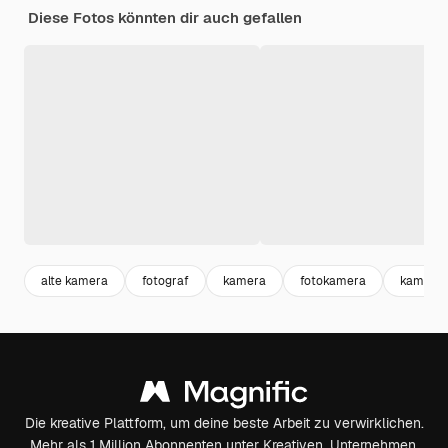
Diese Fotos könnten dir auch gefallen
alte kamera
fotograf
kamera
fotokamera
kameral
Die kreative Plattform, um deine beste Arbeit zu verwirklichen.
Mehr als 1 Million Abonnenten unter Kreativen, Unternehmen,