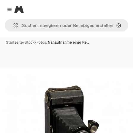
Magnific
Close menu
Nach B
Startseite
/
Stock
/
Fotos
/
Nahaufnahme einer Re…