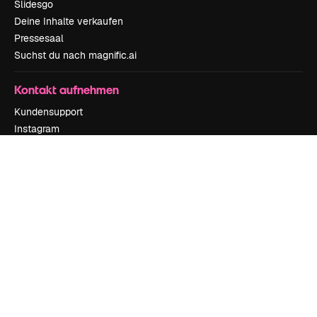
Slidesgo
Deine Inhalte verkaufen
Pressesaal
Suchst du nach magnific.ai
Kontakt aufnehmen
Kundensupport
Instagram
YouTube
LinkedIn
TikTok
Discord
X
Reddit
Copyright © 2010-
2026
Freepik Company S.L.U.
Alle Rechte vorbehalten
.