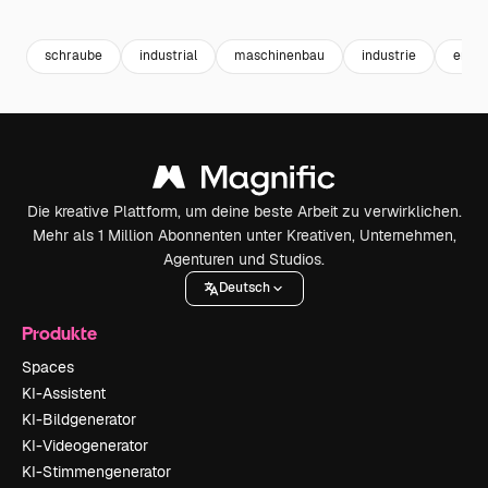
Premium
Premium
Premium
Premium
schraube
industrial
maschinenbau
industrie
engin
Die kreative Plattform, um deine beste Arbeit zu verwirklichen.
Mehr als 1 Million Abonnenten unter Kreativen, Unternehmen,
Agenturen und Studios.
Deutsch
Produkte
Spaces
KI-Assistent
KI-Bildgenerator
KI-Videogenerator
KI-Stimmengenerator