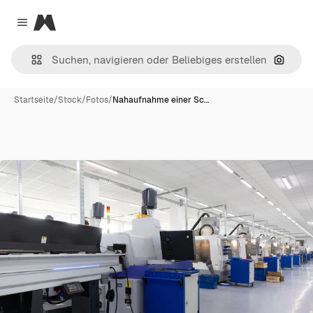
Magnific
Close menu
Nach B
Startseite
/
Stock
/
Fotos
/
Nahaufnahme einer Sc…