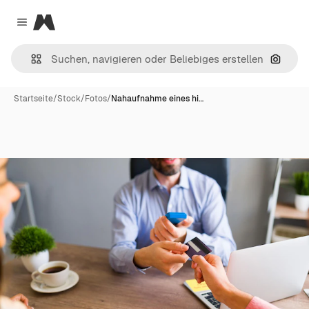
Magnific
Close menu
Nach B
Startseite
/
Stock
/
Fotos
/
Nahaufnahme eines hi…