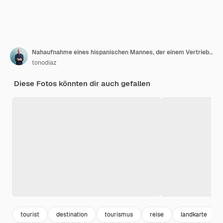
Nahaufnahme eines hispanischen Mannes, der einem Vertriebsmitarbeiter im Reisebüro seine Kreditkarte gibt, um seine Geschäftsreise oder seinen Urlaub zu bezahlen
tonodiaz
Diese Fotos könnten dir auch gefallen
tourist
destination
tourismus
reise
landkarte