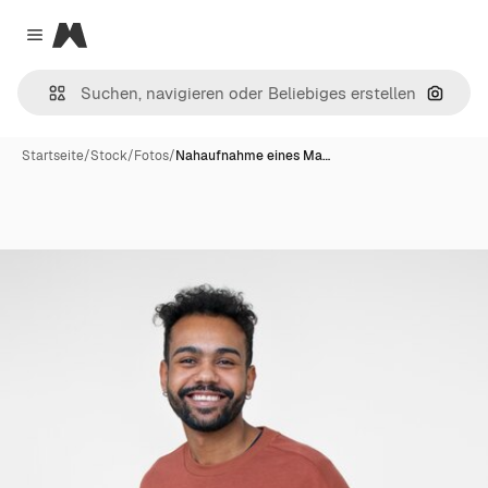
Magnific
Close menu
Nach B
Startseite
/
Stock
/
Fotos
/
Nahaufnahme eines Ma…