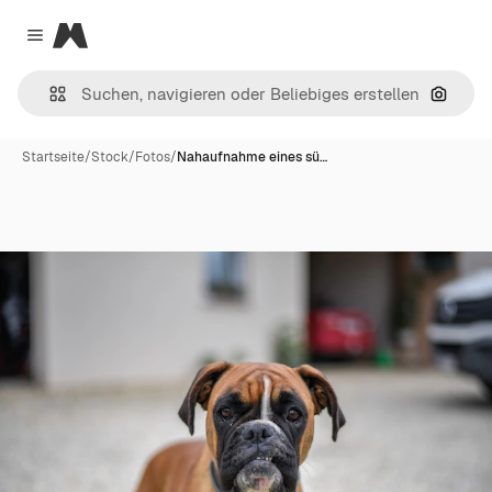
Magnific
Close menu
Nach B
Startseite
/
Stock
/
Fotos
/
Nahaufnahme eines sü…