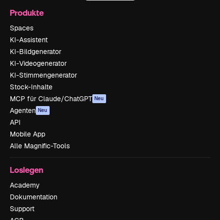
Produkte
Spaces
KI-Assistent
KI-Bildgenerator
KI-Videogenerator
KI-Stimmengenerator
Stock-Inhalte
MCP für Claude/ChatGPT
Neu
Agenten
Neu
API
Mobile App
Alle Magnific-Tools
Loslegen
Academy
Dokumentation
Support