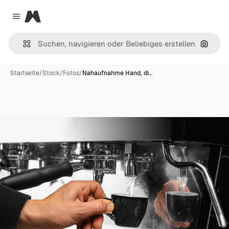
Magnific
Close menu
Nach B
Startseite
/
Stock
/
Fotos
/
Nahaufnahme Hand, di…