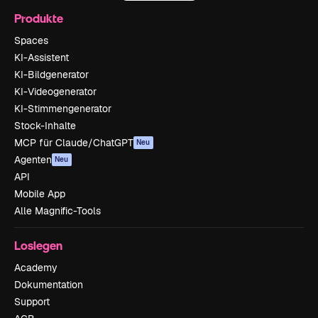
Produkte
Spaces
KI-Assistent
KI-Bildgenerator
KI-Videogenerator
KI-Stimmengenerator
Stock-Inhalte
MCP für Claude/ChatGPT
Neu
Agenten
Neu
API
Mobile App
Alle Magnific-Tools
Loslegen
Academy
Dokumentation
Support