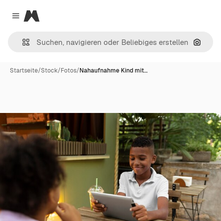
Magnific
Close menu
Nach B
Startseite
/
Stock
/
Fotos
/
Nahaufnahme Kind mit…