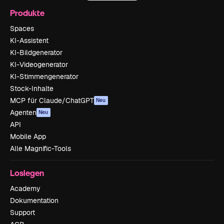
Produkte
Spaces
KI-Assistent
KI-Bildgenerator
KI-Videogenerator
KI-Stimmengenerator
Stock-Inhalte
MCP für Claude/ChatGPT
Neu
Agenten
Neu
API
Mobile App
Alle Magnific-Tools
Loslegen
Academy
Dokumentation
Support