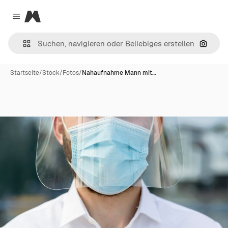
Magnific
Close menu
Nach B
Startseite
/
Stock
/
Fotos
/
Nahaufnahme Mann mit…