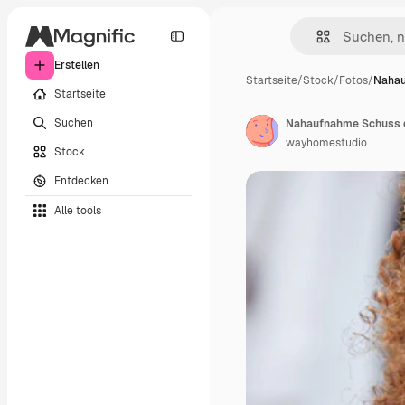
Erstellen
Startseite
/
Stock
/
Fotos
/
Nahau
Startseite
Suchen
wayhomestudio
Stock
Entdecken
Alle tools