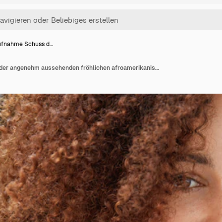
fnahme Schuss d…
Nahaufnahme Schuss der angenehm aussehenden fröhlichen afroamerikanischen Frau mit freudigem Ausdruck, gekleidet in helle Sommerkleidung