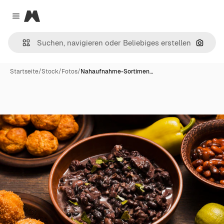
Magnific
Close menu
Nach B
Startseite
/
Stock
/
Fotos
/
Nahaufnahme-Sortimen…