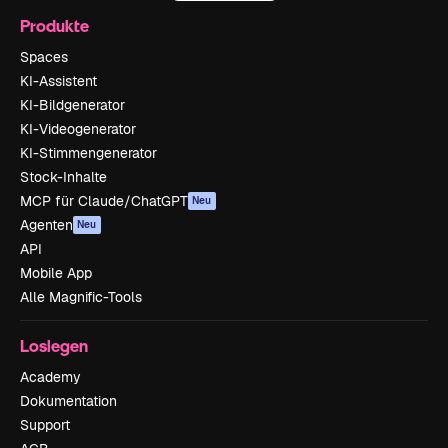
Produkte
Spaces
KI-Assistent
KI-Bildgenerator
KI-Videogenerator
KI-Stimmengenerator
Stock-Inhalte
MCP für Claude/ChatGPT
Neu
Agenten
Neu
API
Mobile App
Alle Magnific-Tools
Loslegen
Academy
Dokumentation
Support