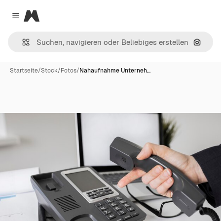
Magnific
Close menu
Nach B
Startseite
/
Stock
/
Fotos
/
Nahaufnahme Unterneh…