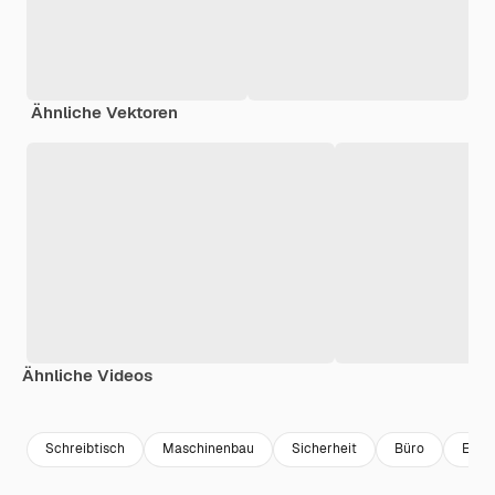
Ähnliche Vektoren
Ähnliche Videos
Premium
Premium
Premium
Premium
Schreibtisch
Maschinenbau
Sicherheit
Büro
Entw