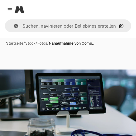
Magnific
Close menu
Nach B
Startseite
/
Stock
/
Fotos
/
Nahaufnahme von Comp…