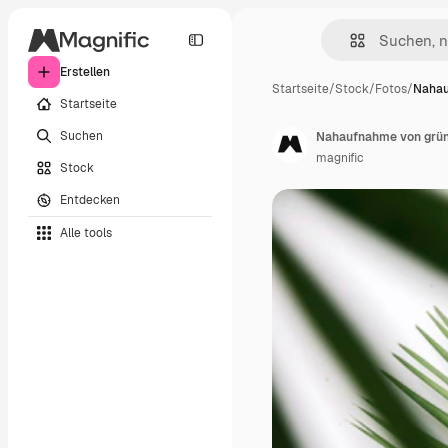
Erstellen
Startseite
/
Stock
/
Fotos
/
Nahau
Startseite
Suchen
Nahaufnahme von grün
magnific
Stock
Entdecken
Alle tools