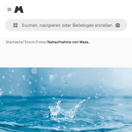
Magnific
Close menu
Nach B
Startseite
/
Stock
/
Fotos
/
Nahaufnahme von Wass…