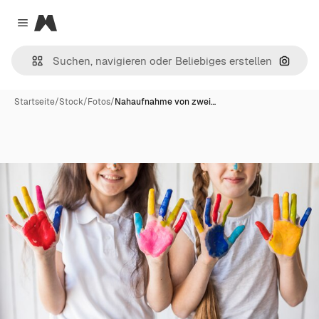
Magnific
Close menu
Nach B
Startseite
/
Stock
/
Fotos
/
Nahaufnahme von zwei…