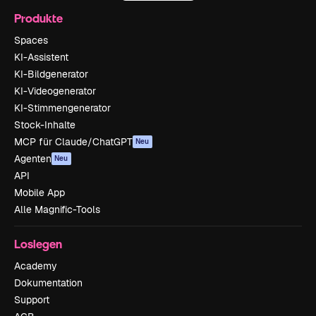
Produkte
Spaces
KI-Assistent
KI-Bildgenerator
KI-Videogenerator
KI-Stimmengenerator
Stock-Inhalte
MCP für Claude/ChatGPT
Neu
Agenten
Neu
API
Mobile App
Alle Magnific-Tools
Loslegen
Academy
Dokumentation
Support