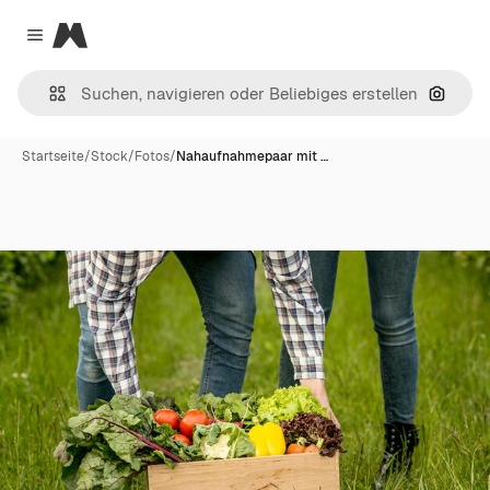
Magnific
Close menu
Nach B
Startseite
/
Stock
/
Fotos
/
Nahaufnahmepaar mit …