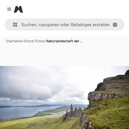
Magnific
Close menu
Nach B
Startseite
/
Stock
/
Fotos
/
Naturlandschaft der …