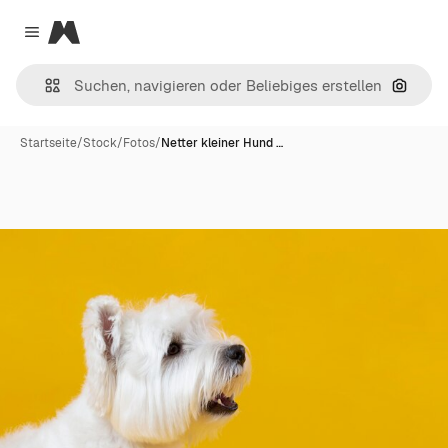
Magnific
Close menu
Nach B
Startseite
/
Stock
/
Fotos
/
Netter kleiner Hund …