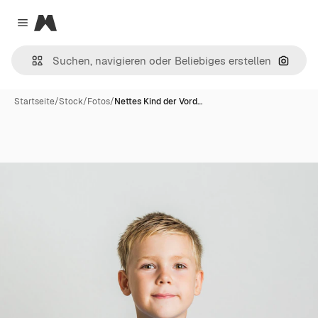
Magnific
Close menu
Nach B
Startseite
/
Stock
/
Fotos
/
Nettes Kind der Vord…