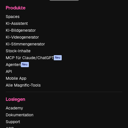
Produkte
Spaces
KI-Assistent
KI-Bildgenerator
KI-Videogenerator
KI-Stimmengenerator
Stock-Inhalte
MCP für Claude/ChatGPT
Neu
Agenten
Neu
API
Mobile App
Alle Magnific-Tools
Loslegen
Academy
Dokumentation
Support