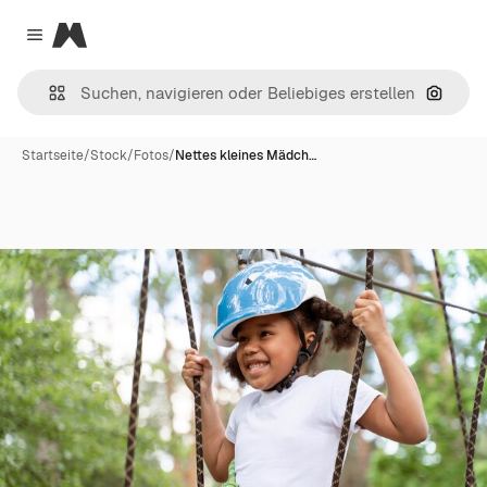
Magnific
Close menu
Nach B
Startseite
/
Stock
/
Fotos
/
Nettes kleines Mädch…