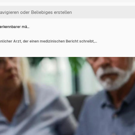
 erkennbarer mä…
Nicht erkennbarer männlicher Arzt, der einen medizinischen Bericht schreibt, während er ein älteres Paar zu Hause besucht