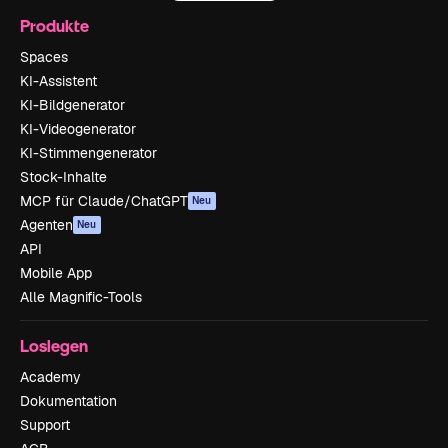
Produkte
Spaces
KI-Assistent
KI-Bildgenerator
KI-Videogenerator
KI-Stimmengenerator
Stock-Inhalte
MCP für Claude/ChatGPT
Neu
Agenten
Neu
API
Mobile App
Alle Magnific-Tools
Loslegen
Academy
Dokumentation
Support