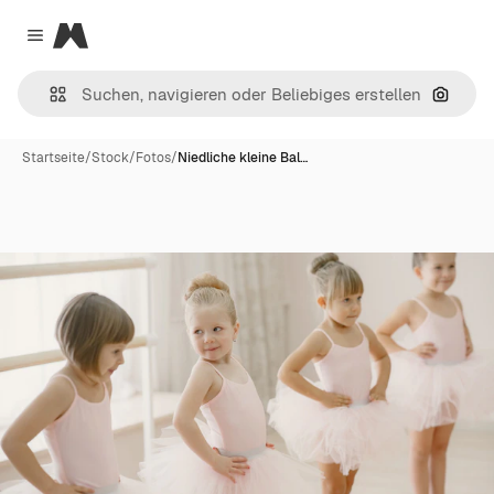
Magnific
Close menu
Nach B
Startseite
/
Stock
/
Fotos
/
Niedliche kleine Bal…