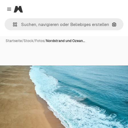
Magnific
Close menu
Nach B
Startseite
/
Stock
/
Fotos
/
Nordstrand und Ozean…