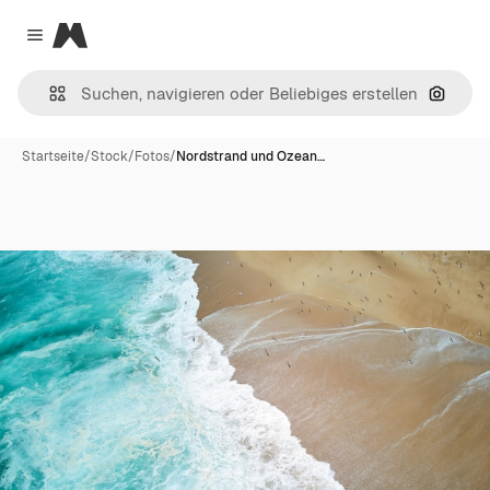
Magnific
Close menu
Nach B
Startseite
/
Stock
/
Fotos
/
Nordstrand und Ozean…