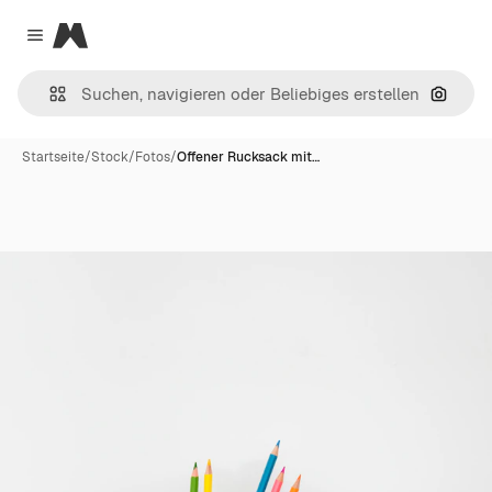
Magnific
Close menu
Nach B
Startseite
/
Stock
/
Fotos
/
Offener Rucksack mit…