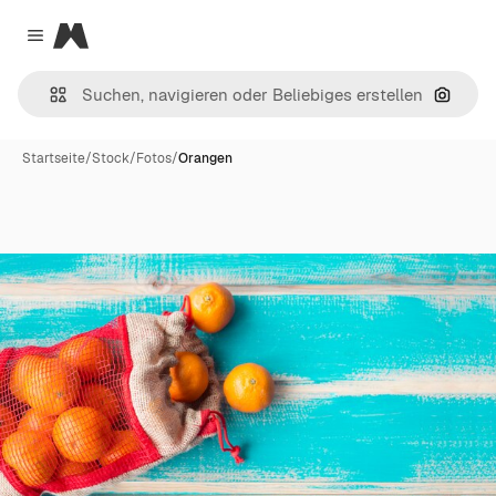
Magnific
Close menu
Nach B
Startseite
/
Stock
/
Fotos
/
Orangen