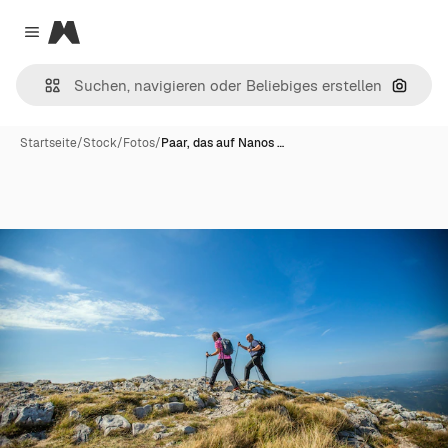
Magnific
Close menu
Nach B
Startseite
/
Stock
/
Fotos
/
Paar, das auf Nanos …