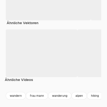
Ähnliche Vektoren
Ähnliche Videos
Premium
Premium
Premium
Premium
wandern
frau mann
wanderung
alpen
hiking