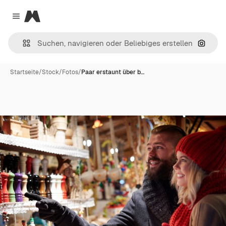
Magnific
Close menu
Nach B
Startseite
/
Stock
/
Fotos
/
Paar erstaunt über b…