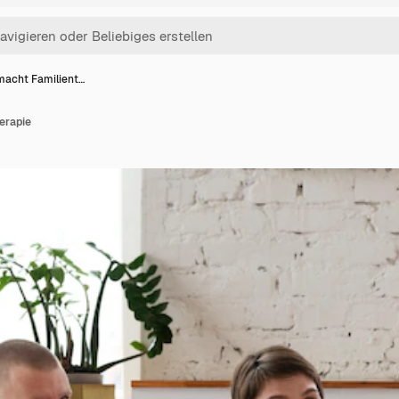
macht Familient…
erapie