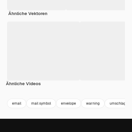
Ähnliche Vektoren
Ähnliche Videos
Premium
Premium
Premium
Premium
email
mail symbol
envelope
warning
umschlag