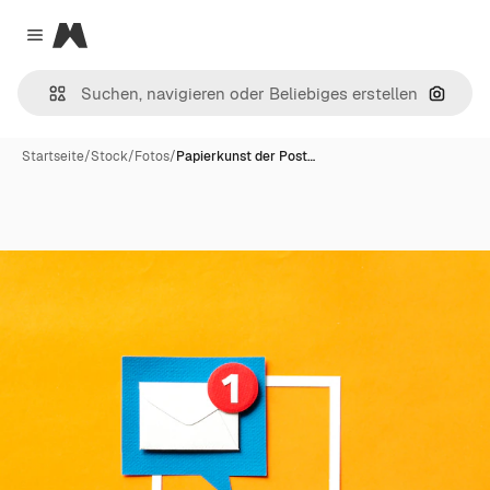
Magnific
Close menu
Nach B
Startseite
/
Stock
/
Fotos
/
Papierkunst der Post…