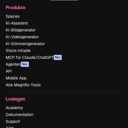
Produkte
Spaces
KI-Assistent
KI-Bildgenerator
KI-Videogenerator
KI-Stimmengenerator
Stock-Inhalte
MCP für Claude/ChatGPT
Neu
Agenten
Neu
API
Mobile App
Alle Magnific-Tools
Loslegen
Academy
Dokumentation
Support