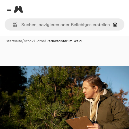
Magnific
Close menu
Nach B
Startseite
/
Stock
/
Fotos
/
Parkwächter im Wald …