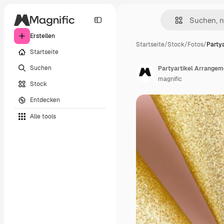
Erstellen
Startseite
/
Stock
/
Fotos
/
Partya
Startseite
Suchen
Partyartikel Arrangem
magnific
Stock
Entdecken
Alle tools