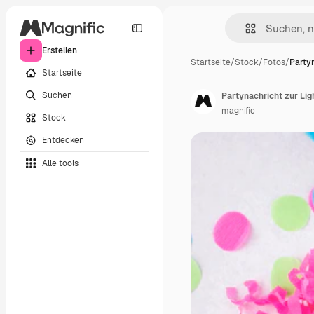
Erstellen
Startseite
/
Stock
/
Fotos
/
Party
Startseite
Suchen
Partynachricht zur Li
magnific
Stock
Entdecken
Alle tools