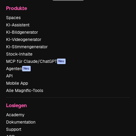
Produkte
Spaces
KI-Assistent
KI-Bildgenerator
KI-Videogenerator
KI-Stimmengenerator
Stock-Inhalte
MCP für Claude/ChatGPT
Neu
Agenten
Neu
API
Mobile App
Alle Magnific-Tools
Loslegen
Academy
Dokumentation
Support