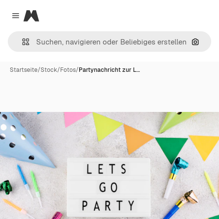
Magnific
Close menu
Nach B
Startseite
/
Stock
/
Fotos
/
Partynachricht zur L…