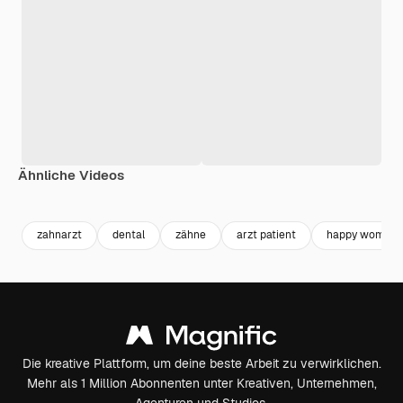
Ähnliche Videos
Premium
Premium
Generiert von KI
Premium
Premium
Generiert v
zahnarzt
dental
zähne
arzt patient
happy woman
Die kreative Plattform, um deine beste Arbeit zu verwirklichen.
Mehr als 1 Million Abonnenten unter Kreativen, Unternehmen,
Agenturen und Studios.