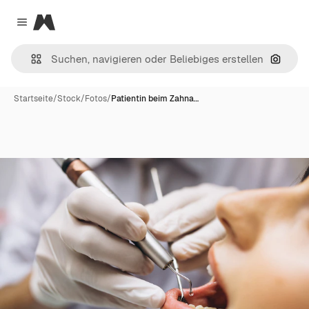
Magnific
Close menu
Nach B
Startseite
/
Stock
/
Fotos
/
Patientin beim Zahna…