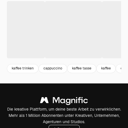
kaffee trinken
cappuccino
kaffee tasse
kaffee
coff
Die kreative Plattform, um deine beste Arbeit zu verwirklichen.
Mehr als 1 Million Abonnenten unter Kreativen, Unternehmen,
Agenturen und Studios.