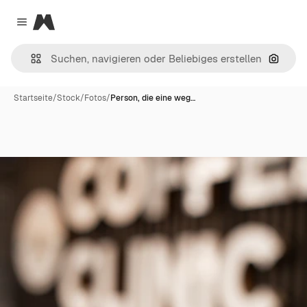
Magnific
Close menu
Nach B
Startseite
/
Stock
/
Fotos
/
Person, die eine weg…