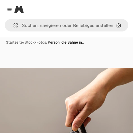
Magnific
Close menu
Nach B
Startseite
/
Stock
/
Fotos
/
Person, die Sahne in…