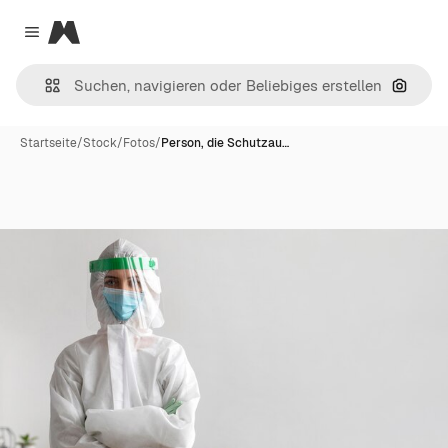
Magnific
Close menu
Nach B
Startseite
/
Stock
/
Fotos
/
Person, die Schutzau…