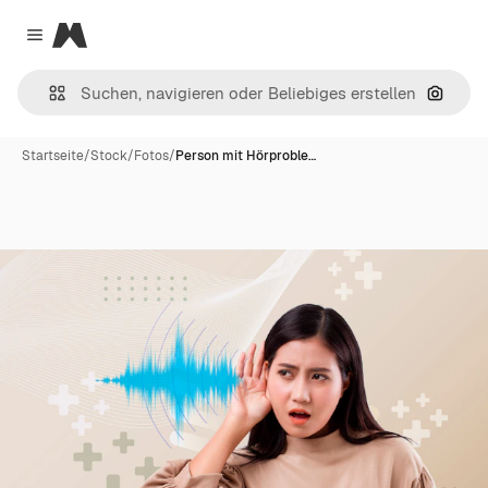
Magnific
Close menu
Nach B
Startseite
/
Stock
/
Fotos
/
Person mit Hörproble…