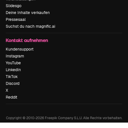
Slidesgo
Deine Inhalte verkaufen
Pressesaal
Suchst du nach magnific.ai
Kontakt aufnehmen
Kundensupport
Instagram
YouTube
LinkedIn
TikTok
Discord
X
Reddit
Copyright © 2010-
2026
Freepik Company S.L.U.
Alle Rechte vorbehalten
.