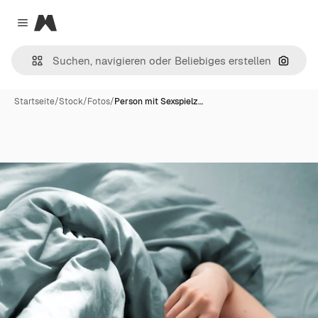
Magnific
Close menu
Nach B
Startseite
/
Stock
/
Fotos
/
Person mit Sexspielz…