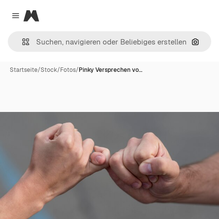
Magnific
Close menu
Nach B
Startseite
/
Stock
/
Fotos
/
Pinky Versprechen vo…