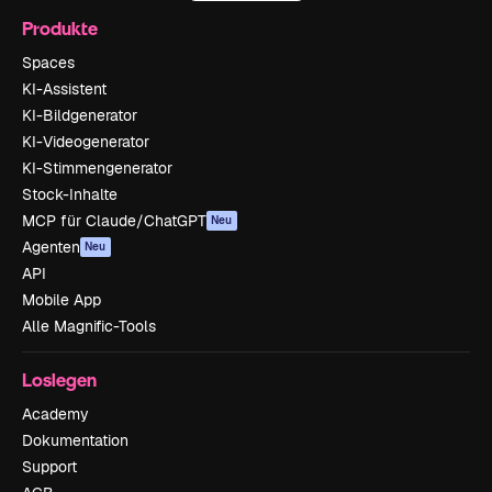
Produkte
Spaces
KI-Assistent
KI-Bildgenerator
KI-Videogenerator
KI-Stimmengenerator
Stock-Inhalte
MCP für Claude/ChatGPT
Neu
Agenten
Neu
API
Mobile App
Alle Magnific-Tools
Loslegen
Academy
Dokumentation
Support