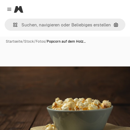
Magnific
Close menu
Nach B
Startseite
/
Stock
/
Fotos
/
Popcorn auf dem Holz…