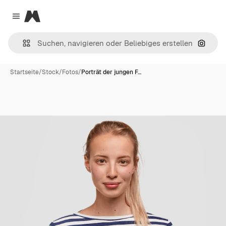
Magnific
Close menu
Nach B
Startseite
/
Stock
/
Fotos
/
Porträt der jungen F…