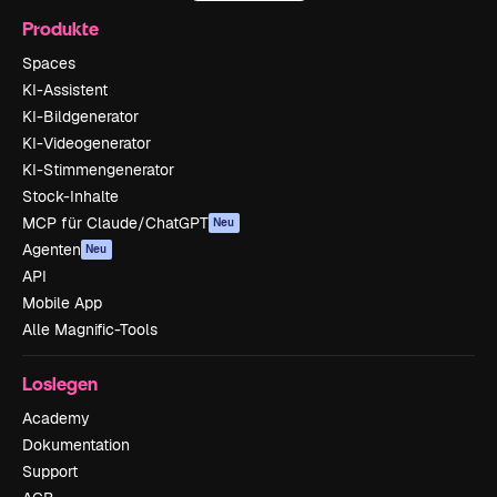
Produkte
Spaces
KI-Assistent
KI-Bildgenerator
KI-Videogenerator
KI-Stimmengenerator
Stock-Inhalte
MCP für Claude/ChatGPT
Neu
Agenten
Neu
API
Mobile App
Alle Magnific-Tools
Loslegen
Academy
Dokumentation
Support