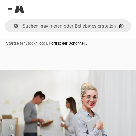
Magnific
Close menu
Nach B
Startseite
/
Stock
/
Fotos
/
Porträt der Schönhei…