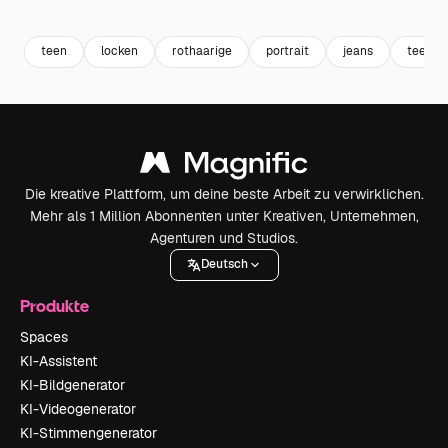
Premium
Premium
Premium
Premium
teen
locken
rothaarige
portrait
jeans
teenag
Die kreative Plattform, um deine beste Arbeit zu verwirklichen.
Mehr als 1 Million Abonnenten unter Kreativen, Unternehmen,
Agenturen und Studios.
Deutsch
Produkte
Spaces
KI-Assistent
KI-Bildgenerator
KI-Videogenerator
KI-Stimmengenerator