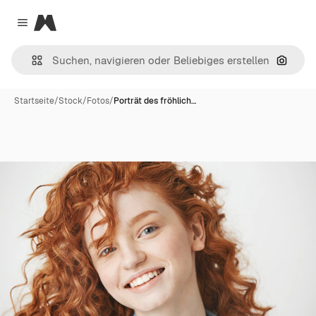
Magnific
Close menu
Nach B
Startseite
/
Stock
/
Fotos
/
Porträt des fröhlich…