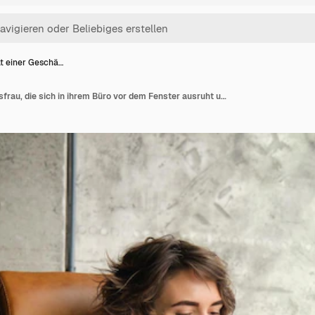
ät einer Geschä…
Porträt einer Geschäftsfrau, die sich in ihrem Büro vor dem Fenster ausruht und ihr Mobiltelefon benutzt